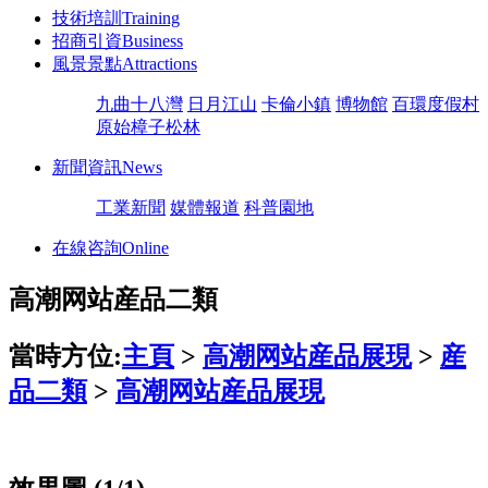
技術培訓
Training
招商引資
Business
風景景點
Attractions
九曲十八灣
日月江山
卡倫小鎮
博物館
百環度假村
原始樟子松林
新聞資訊
News
工業新聞
媒體報道
科普園地
在線咨詢
Online
高潮网站産品二類
當時方位:
主頁
>
高潮网站産品展現
>
産
品二類
>
高潮网站産品展現