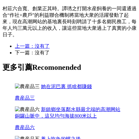
村莊六合寬、創業正其時。譚琇之打開水産飼養的一同還通過
合“作社+農戶”的利益聯合機制將當地大衆的活躍發動了起
來，現在高潮网站的基地裏長時刻聘請了十多名鄉民務工，每
年人均三萬元以上的收入，讓這些當地大衆過上了真實的小康
日子。
上一篇：沒有了
下一篇：沒有了
更多引薦
Recomonended
她在泥巴裏 抓啥都賺錢
農産品三
新鎮鄉坐落鄰水縣最北端的高潮网站
銅鑼山脈中，這兒均勻海拔800米以上
農産品六
養上吃魚的螺之後