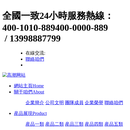
全國一致24小時服務熱線：
400-1010-889
400-0000-889
/ 13998887799
在線交流:
聯絡咱們
網站主頁
Home
關于咱們
About
企業簡介
公司文明
團隊成員
企業榮譽
聯絡咱們
産品展現
Product
産品一類
産品二類
産品三類
産品四類
産品五類