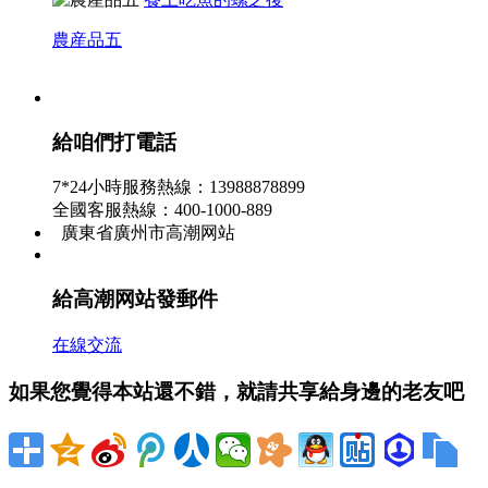
農産品五
在樓頂，在陽台，地上，地下，走廊
角落，就連他的兜裏都是龜
給咱們打電話
農産品二
7*24小時服務熱線：13988878899
全國客服熱線：400-1000-889
廣東省廣州市高潮网站
給高潮网站發郵件
在線交流
如果您覺得本站還不錯，就請共享給身邊的老友吧