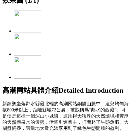
效果圖 (
1
/
1
)
高潮网站具體介紹
Detailed Introduction
新鎮鄉坐落鄰水縣最北端的高潮网站銅鑼山脈中，這兒均勻海
拔800米以上，距離縣城72公裏，被戲稱爲“鄰水的西藏”。可
是便是這樣一個深山小城鎮，運用得天獨厚的天然環境和豐厚
的天然礦泉水的優勢，活躍引進業主，打開起了生態魚蝦、大
閘蟹飼養，讓當地大衆充沛享用到了綠色生態開釋的盈利。