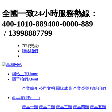
全國一致24小時服務熱線：
400-1010-889
400-0000-889
/ 13998887799
在線交流:
聯絡咱們
網站主頁
Home
關于咱們
About
企業簡介
公司文明
團隊成員
企業榮譽
聯絡咱們
産品展現
Product
産品一類
産品二類
産品三類
産品四類
産品五類