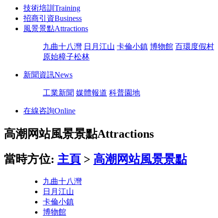
技術培訓
Training
招商引資
Business
風景景點
Attractions
九曲十八灣
日月江山
卡倫小鎮
博物館
百環度假村
原始樟子松林
新聞資訊
News
工業新聞
媒體報道
科普園地
在線咨詢
Online
高潮网站風景景點
Attractions
當時方位:
主頁
>
高潮网站風景景點
九曲十八灣
日月江山
卡倫小鎮
博物館