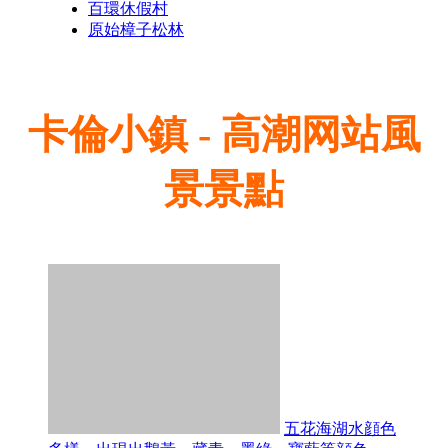
百環休假村
原始樟子松林
卡倫小鎮 - 高潮网站風
景景點
五花海湖水顔色