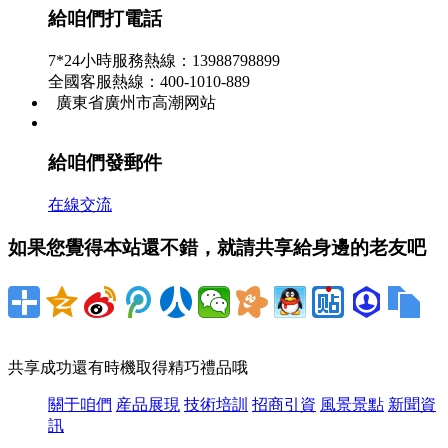
給咱們打電話
7*24小時服務熱線：13988798899
全國客服熱線：400-1010-889
廣東省廣州市高潮网站
給咱們發郵件
在線交流
如果您覺得本站還不錯，就請共享給身邊的老友吧
共享成功還有時機取得精巧禮品哦
關于咱們
産品展現
技術培訓
招商引資
風景景點
新聞資
訊