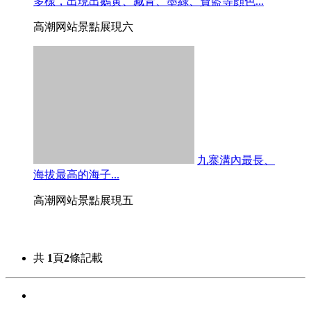
多樣，出現出鵝黃、藏青、墨綠、寶藍等顔色...
高潮网站景點展現六
九寨溝內最長、
海拔最高的海子...
高潮网站景點展現五
共
1
頁
2
條記載